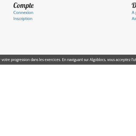
Compte
D
Connexion
A 
Inscription
Ai
r votre progression dans les exercices. En naviguant sur Algoblocs, vous acceptez l'ut