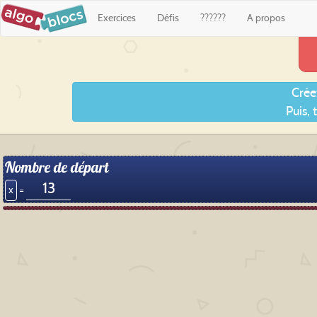
Exercices
Défis
??????
A propos
Crée
Puis,
Nombre de départ
x
=