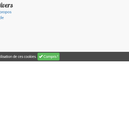
ivers
propos
de
Compris !
ilisation de ces cookies.