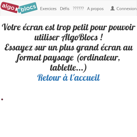
Exercices
Défis
??????
A propos
Connexion
Votre écran est trop petit pour pouvoir
Défi : CHOURIKEN THEO JE
utiliser AlgoBlocs !
LANCE ALANE
, créé par
rk974
Essayez sur un plus grand écran au
format paysage (ordinateur,
Personne n'a encore réussi ce défi. Soyez le premier !
tablette...)
Retour à l'accueil
Résultat
Blocs
100
200
300
400
500
600
700
800
900
Boucles
100
✎ Déplacements
200
✎ Apparence
300
400
500