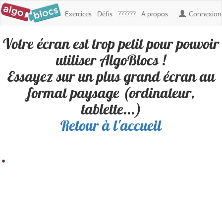
Exercices
Défis
??????
A propos
Connexion
Votre écran est trop petit pour pouvoir
Défi : les anneaux acrochée
, créé
utiliser AlgoBlocs !
par
Mael0123
Essayez sur un plus grand écran au
format paysage (ordinateur,
Personne n'a encore réussi ce défi. Soyez le premier !
tablette...)
Retour à l'accueil
Résultat
Blocs
100
200
300
400
500
600
700
800
900
Boucles
100
✎ Déplacements
200
✎ Apparence
300
400
500