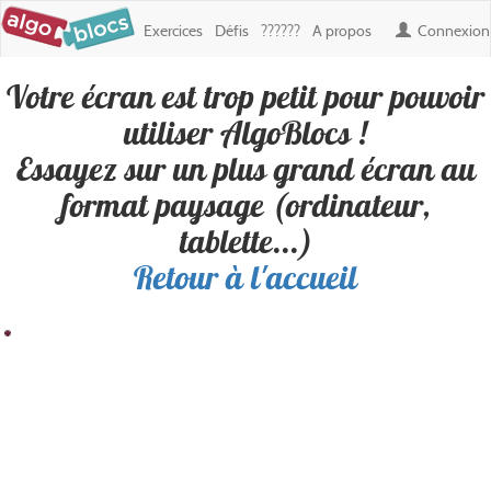
Exercices
Défis
??????
A propos
Connexion
Votre écran est trop petit pour pouvoir
Défi : Wesh Alors
, créé par
theise
utiliser AlgoBlocs !
Essayez sur un plus grand écran au
Personne n'a encore réussi ce défi. Soyez le premier !
format paysage (ordinateur,
tablette...)
Retour à l'accueil
Résultat
Blocs
100
200
300
400
500
600
700
800
900
Boucles
100
✎ Déplacements
200
✎ Apparence
300
400
500