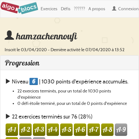
Exercices
Défis
??????
A propos
Connexion
hamzachennoufi
Inscrit le 03/04/2020 - Dernière activité le 07/04/2020 à 13:52
Progression
6
Niveau
| 1030 points d'expérience accumulés.
22 exercices terminés, pour un total de 1030 points
d'expérience
0 défi étoile terminé, pour un total de 0 points d'expérience
22 exercices terminés sur 76 (28%)
A-1
A-2
A-3
A-4
A-5
A-6
A-7
A-8
A-9