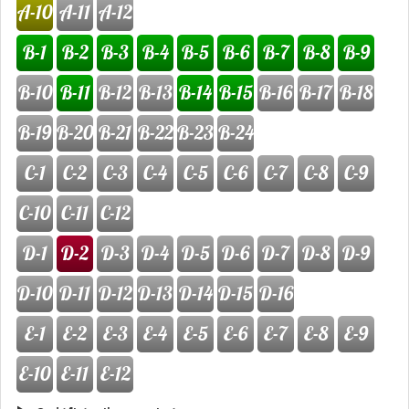
A-10
A-11
A-12
B-1
B-2
B-3
B-4
B-5
B-6
B-7
B-8
B-9
B-10
B-11
B-12
B-13
B-14
B-15
B-16
B-17
B-18
B-19
B-20
B-21
B-22
B-23
B-24
C-1
C-2
C-3
C-4
C-5
C-6
C-7
C-8
C-9
C-10
C-11
C-12
D-1
D-2
D-3
D-4
D-5
D-6
D-7
D-8
D-9
D-10
D-11
D-12
D-13
D-14
D-15
D-16
E-1
E-2
E-3
E-4
E-5
E-6
E-7
E-8
E-9
E-10
E-11
E-12