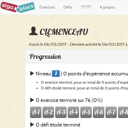
Exercices
Défis
??????
A propos
CLEMENCEAU
Inscrit le 06/03/2017 - Dernière activité le 06/03/2017 à
Progression
1
Niveau
| 0 points d'expérience accumu
0 exercice terminé, pour un total de 0 points d'exp
0 défi étoile terminé, pour un total de 0 points d'e
0 exercice terminé sur 76 (0%)
A-1
A-2
A-3
A-4
A-5
A-6
A-7
A-8
0 défi étoile terminé