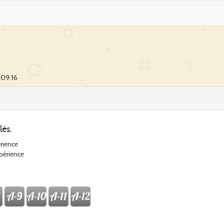
 09:16
lés.
érience
xpérience
A-9
A-10
A-11
A-12