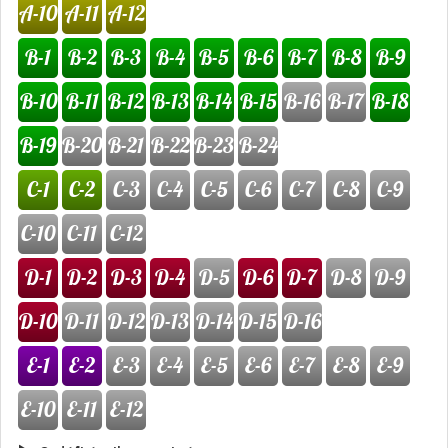
A-10
A-11
A-12
B-1
B-2
B-3
B-4
B-5
B-6
B-7
B-8
B-9
B-10
B-11
B-12
B-13
B-14
B-15
B-16
B-17
B-18
B-19
B-20
B-21
B-22
B-23
B-24
C-1
C-2
C-3
C-4
C-5
C-6
C-7
C-8
C-9
C-10
C-11
C-12
D-1
D-2
D-3
D-4
D-5
D-6
D-7
D-8
D-9
D-10
D-11
D-12
D-13
D-14
D-15
D-16
E-1
E-2
E-3
E-4
E-5
E-6
E-7
E-8
E-9
E-10
E-11
E-12