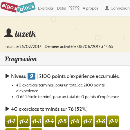
Exercices
Défis
??????
A propos
Connexion
luzetk
Inscrit le 26/02/2017 - Dernière activité le 08/06/2017 à 14:55
Progression
9
Niveau
| 2100 points d'expérience accumulés.
40 exercices terminés, pour un total de 2100 points
d'expérience
0 défi étoile terminé, pour un total de 0 points d'expérience
40 exercices terminés sur 76 (52%)
A-1
A-2
A-3
A-4
A-5
A-6
A-7
A-8
A-9