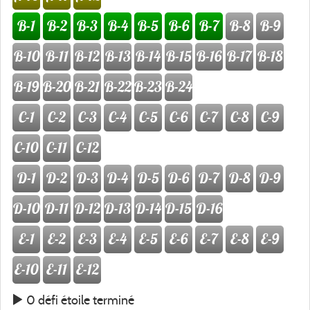
B-1
B-2
B-3
B-4
B-5
B-6
B-7
B-8
B-9
B-10
B-11
B-12
B-13
B-14
B-15
B-16
B-17
B-18
B-19
B-20
B-21
B-22
B-23
B-24
C-1
C-2
C-3
C-4
C-5
C-6
C-7
C-8
C-9
C-10
C-11
C-12
D-1
D-2
D-3
D-4
D-5
D-6
D-7
D-8
D-9
D-10
D-11
D-12
D-13
D-14
D-15
D-16
E-1
E-2
E-3
E-4
E-5
E-6
E-7
E-8
E-9
E-10
E-11
E-12
0 défi étoile terminé