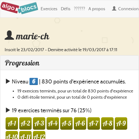
Exercices
Défis
??????
A propos
Connexion
marie-ch
Inscrit le 23/02/2017 - Dernière activité le 19/03/2017 à 17:11
Progression
6
Niveau
| 830 points d'expérience accumulés.
19 exercices terminés, pour un total de 830 points d'expérience
0 défi étoile terminé, pour un total de 0 points d'expérience
19 exercices terminés sur 76 (25%)
A-1
A-2
A-3
A-4
A-5
A-6
A-7
A-8
A-9
A-10
A-11
A-12