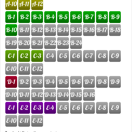
A-10
A-11
A-12
B-1
B-2
B-3
B-4
B-5
B-6
B-7
B-8
B-9
B-10
B-11
B-12
B-13
B-14
B-15
B-16
B-17
B-18
B-19
B-20
B-21
B-22
B-23
B-24
C-1
C-2
C-3
C-4
C-5
C-6
C-7
C-8
C-9
C-10
C-11
C-12
D-1
D-2
D-3
D-4
D-5
D-6
D-7
D-8
D-9
D-10
D-11
D-12
D-13
D-14
D-15
D-16
E-1
E-2
E-3
E-4
E-5
E-6
E-7
E-8
E-9
E-10
E-11
E-12