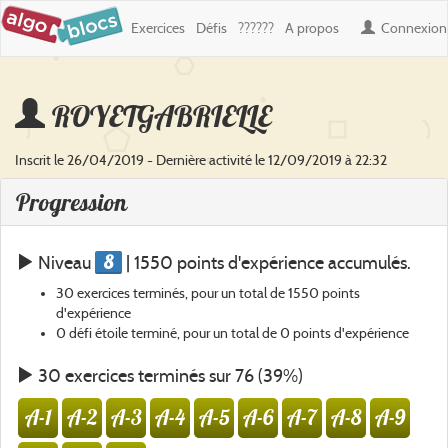
Exercices
Défis
??????
A propos
Connexion
ROYETGABRIELLE
Inscrit le 26/04/2019 - Dernière activité le 12/09/2019 à 22:32
Progression
8
Niveau
| 1550 points d'expérience accumulés.
30 exercices terminés, pour un total de 1550 points
d'expérience
0 défi étoile terminé, pour un total de 0 points d'expérience
30 exercices terminés sur 76 (39%)
A-1
A-2
A-3
A-4
A-5
A-6
A-7
A-8
A-9