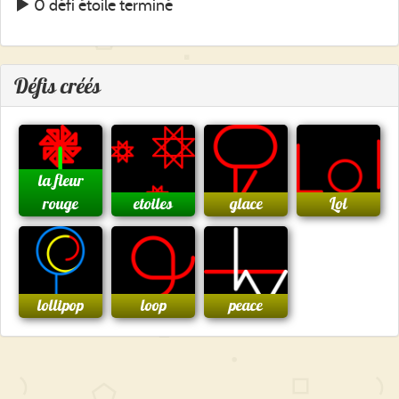
0 défi étoile terminé
Défis créés
la fleur
rouge
etoiles
glace
Lol
lollipop
loop
peace