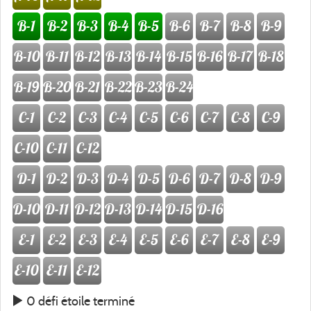
B-1
B-2
B-3
B-4
B-5
B-6
B-7
B-8
B-9
B-10
B-11
B-12
B-13
B-14
B-15
B-16
B-17
B-18
B-19
B-20
B-21
B-22
B-23
B-24
C-1
C-2
C-3
C-4
C-5
C-6
C-7
C-8
C-9
C-10
C-11
C-12
D-1
D-2
D-3
D-4
D-5
D-6
D-7
D-8
D-9
D-10
D-11
D-12
D-13
D-14
D-15
D-16
E-1
E-2
E-3
E-4
E-5
E-6
E-7
E-8
E-9
E-10
E-11
E-12
0 défi étoile terminé