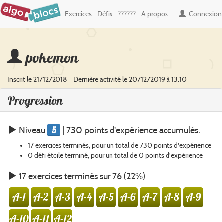
Exercices
Défis
??????
A propos
Connexion
pokemon
Inscrit le 21/12/2018 - Dernière activité le 20/12/2019 à 13:10
Progression
5
Niveau
| 730 points d'expérience accumulés.
17 exercices terminés, pour un total de 730 points d'expérience
0 défi étoile terminé, pour un total de 0 points d'expérience
17 exercices terminés sur 76 (22%)
A-1
A-2
A-3
A-4
A-5
A-6
A-7
A-8
A-9
A-10
A-11
A-12