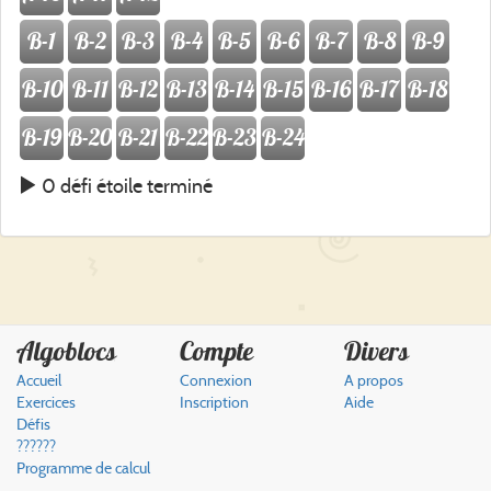
B-1
B-2
B-3
B-4
B-5
B-6
B-7
B-8
B-9
B-10
B-11
B-12
B-13
B-14
B-15
B-16
B-17
B-18
B-19
B-20
B-21
B-22
B-23
B-24
0 défi étoile terminé
Algoblocs
Compte
Divers
Accueil
Connexion
A propos
Exercices
Inscription
Aide
Défis
??????
Programme de calcul