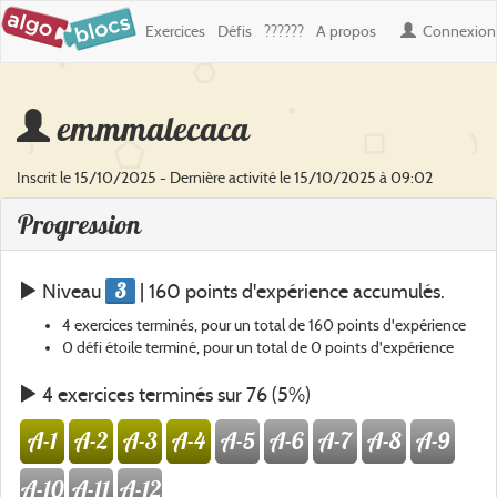
Exercices
Défis
??????
A propos
Connexion
emmmalecaca
Inscrit le 15/10/2025 - Dernière activité le 15/10/2025 à 09:02
Progression
3
Niveau
| 160 points d'expérience accumulés.
4 exercices terminés, pour un total de 160 points d'expérience
0 défi étoile terminé, pour un total de 0 points d'expérience
4 exercices terminés sur 76 (5%)
A-1
A-2
A-3
A-4
A-5
A-6
A-7
A-8
A-9
A-10
A-11
A-12