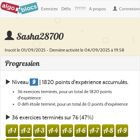
Exercices
Défis
??????
A propos
Connexion
Sasha28700
Inscrit le 01/09/2025 - Dernière activité le 04/09/2025 à 19:58
Progression
9
Niveau
| 1820 points d'expérience accumulés.
36 exercices terminés, pour un total de 1820 points
d'expérience
0 défi étoile terminé, pour un total de 0 points d'expérience
36 exercices terminés sur 76 (47%)
A-1
A-2
A-3
A-4
A-5
A-6
A-7
A-8
A-9