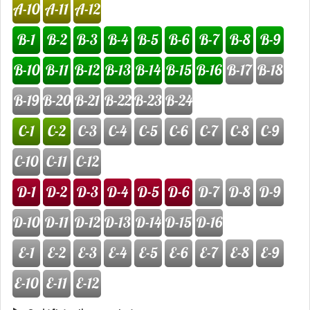
A-10
A-11
A-12
B-1
B-2
B-3
B-4
B-5
B-6
B-7
B-8
B-9
B-10
B-11
B-12
B-13
B-14
B-15
B-16
B-17
B-18
B-19
B-20
B-21
B-22
B-23
B-24
C-1
C-2
C-3
C-4
C-5
C-6
C-7
C-8
C-9
C-10
C-11
C-12
D-1
D-2
D-3
D-4
D-5
D-6
D-7
D-8
D-9
D-10
D-11
D-12
D-13
D-14
D-15
D-16
E-1
E-2
E-3
E-4
E-5
E-6
E-7
E-8
E-9
E-10
E-11
E-12