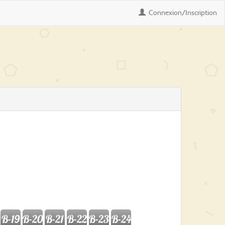
Connexion
/Inscription
B-19
B-20
B-21
B-22
B-23
B-24