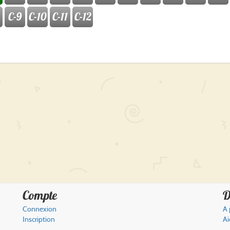
C-9
C-10
C-11
C-12
Compte
D
Connexion
A 
Inscription
Ai