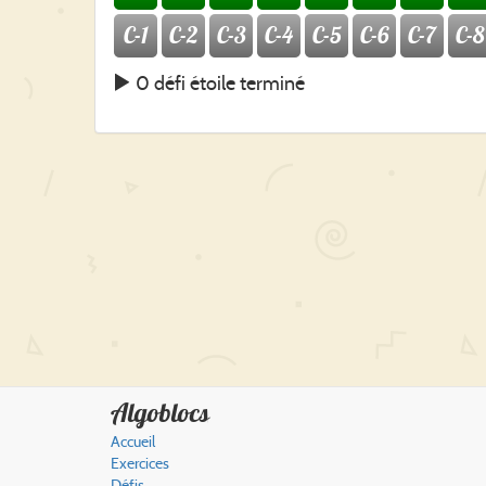
C-1
C-2
C-3
C-4
C-5
C-6
C-7
C-8
0 défi étoile terminé
Algoblocs
Accueil
Exercices
Défis