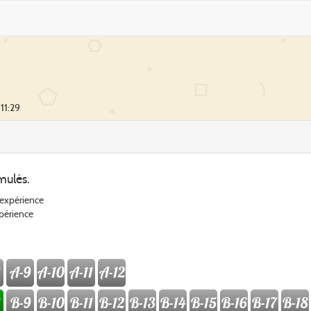
11:29
mulés.
'expérience
xpérience
A-9
A-10
A-11
A-12
B-9
B-10
B-11
B-12
B-13
B-14
B-15
B-16
B-17
B-18