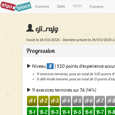
Exercices
Défis
??????
A propos
eji_rujg
Inscrit le 24/03/2025 - Dernière activité le 24/03/2025 à 
Progression
5
Niveau
| 520 points d'expérience accu
11 exercices terminés, pour un total de 520 points d
0 défi étoile terminé, pour un total de 0 points d'e
11 exercices terminés sur 76 (14%)
A-1
A-2
A-3
A-4
A-5
A-6
A-7
A-8
B-1
B-2
B-3
B-4
B-5
B-6
B-7
B-8