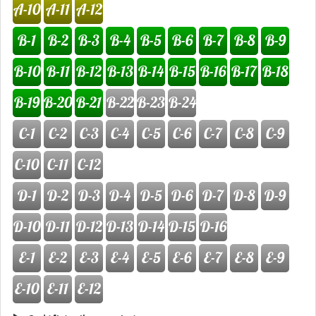
A-10
A-11
A-12
B-1
B-2
B-3
B-4
B-5
B-6
B-7
B-8
B-9
B-10
B-11
B-12
B-13
B-14
B-15
B-16
B-17
B-18
B-19
B-20
B-21
B-22
B-23
B-24
C-1
C-2
C-3
C-4
C-5
C-6
C-7
C-8
C-9
C-10
C-11
C-12
D-1
D-2
D-3
D-4
D-5
D-6
D-7
D-8
D-9
D-10
D-11
D-12
D-13
D-14
D-15
D-16
E-1
E-2
E-3
E-4
E-5
E-6
E-7
E-8
E-9
E-10
E-11
E-12