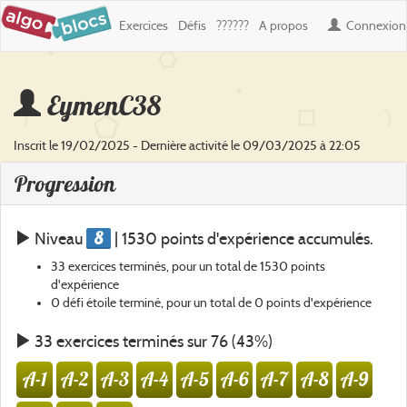
Exercices
Défis
??????
A propos
Connexion
EymenC38
Inscrit le 19/02/2025 - Dernière activité le 09/03/2025 à 22:05
Progression
8
Niveau
| 1530 points d'expérience accumulés.
33 exercices terminés, pour un total de 1530 points
d'expérience
0 défi étoile terminé, pour un total de 0 points d'expérience
33 exercices terminés sur 76 (43%)
A-1
A-2
A-3
A-4
A-5
A-6
A-7
A-8
A-9