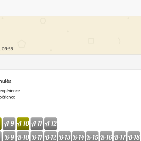
à 09:53
mulés.
'expérience
xpérience
A-9
A-10
A-11
A-12
B-9
B-10
B-11
B-12
B-13
B-14
B-15
B-16
B-17
B-18