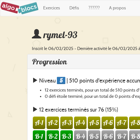
Exercices
Défis
??????
A propos
rymel-93
Inscrit le 06/02/2025 - Dernière activité le 06/02/2025 
Progression
5
Niveau
| 510 points d'expérience accu
12 exercices terminés, pour un total de 510 points d
0 défi étoile terminé, pour un total de 0 points d'e
12 exercices terminés sur 76 (15%)
A-1
A-2
A-3
A-4
A-5
A-6
A-7
A-8
B-1
B-2
B-3
B-4
B-5
B-6
B-7
B-8