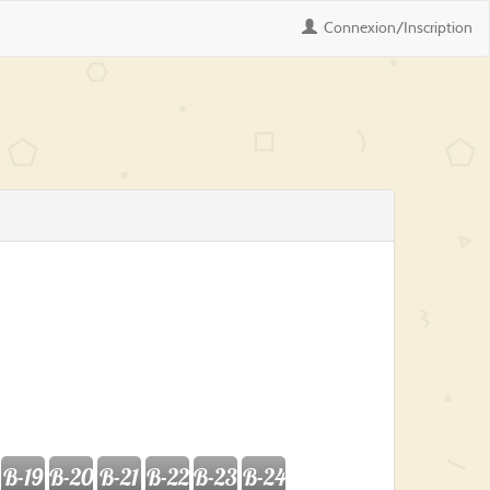
Connexion
/Inscription
B-19
B-20
B-21
B-22
B-23
B-24