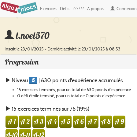
Exercices
Défis
??????
A propos
Connexion
l.noel570
Inscrit le 23/01/2025 - Dernière activité le 23/01/2025 à 08:53
Progression
5
Niveau
| 630 points d'expérience accumulés.
15 exercices terminés, pour un total de 630 points d'expérience
0 défi étoile terminé, pour un total de 0 points d'expérience
15 exercices terminés sur 76 (19%)
A-1
A-2
A-3
A-4
A-5
A-6
A-7
A-8
A-9
A-10
A-11
A-12