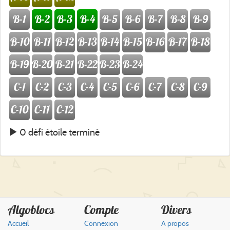
B-1
B-2
B-3
B-4
B-5
B-6
B-7
B-8
B-9
B-10
B-11
B-12
B-13
B-14
B-15
B-16
B-17
B-18
B-19
B-20
B-21
B-22
B-23
B-24
C-1
C-2
C-3
C-4
C-5
C-6
C-7
C-8
C-9
C-10
C-11
C-12
0 défi étoile terminé
Algoblocs
Compte
Divers
Accueil
Connexion
A propos