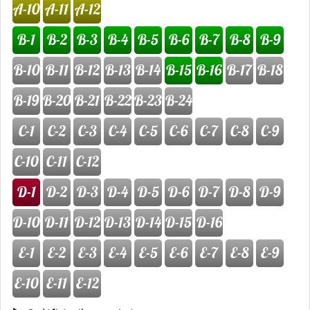
A-10
A-11
A-12
B-1
B-2
B-3
B-4
B-5
B-6
B-7
B-8
B-9
B-10
B-11
B-12
B-13
B-14
B-15
B-16
B-17
B-18
B-19
B-20
B-21
B-22
B-23
B-24
C-1
C-2
C-3
C-4
C-5
C-6
C-7
C-8
C-9
C-10
C-11
C-12
D-1
D-2
D-3
D-4
D-5
D-6
D-7
D-8
D-9
D-10
D-11
D-12
D-13
D-14
D-15
D-16
E-1
E-2
E-3
E-4
E-5
E-6
E-7
E-8
E-9
E-10
E-11
E-12