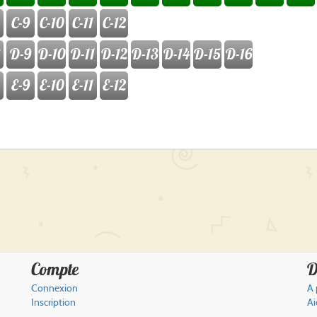
C-9
C-10
C-11
C-12
D-9
D-10
D-11
D-12
D-13
D-14
D-15
D-16
E-9
E-10
E-11
E-12
Compte
D
Connexion
A 
Inscription
Ai