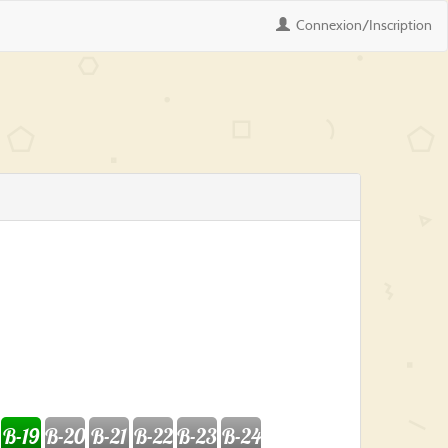
Connexion
/Inscription
B-19
B-20
B-21
B-22
B-23
B-24