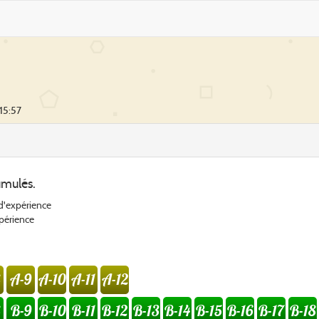
 15:57
umulés.
 d'expérience
xpérience
A-9
A-10
A-11
A-12
B-9
B-10
B-11
B-12
B-13
B-14
B-15
B-16
B-17
B-18