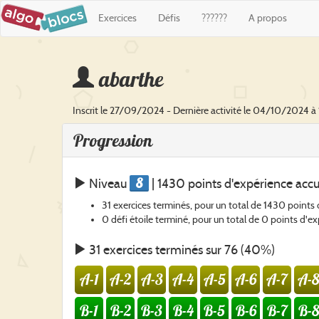
Exercices
Défis
??????
A propos
abarthe
Inscrit le 27/09/2024 - Dernière activité le 04/10/2024 à
Progression
8
Niveau
| 1430 points d'expérience acc
31 exercices terminés, pour un total de 1430 points
0 défi étoile terminé, pour un total de 0 points d'e
31 exercices terminés sur 76 (40%)
A-1
A-2
A-3
A-4
A-5
A-6
A-7
A-8
B-1
B-2
B-3
B-4
B-5
B-6
B-7
B-8