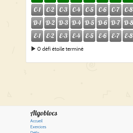
C-1
C-2
C-3
C-4
C-5
C-6
C-7
C-8
D-1
D-2
D-3
D-4
D-5
D-6
D-7
D-8
E-1
E-2
E-3
E-4
E-5
E-6
E-7
E-8
0 défi étoile terminé
Algoblocs
Accueil
Exercices
Défis