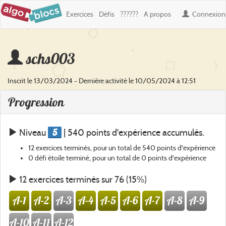
Exercices
Défis
??????
A propos
Connexion
schs003
Inscrit le 13/03/2024 - Dernière activité le 10/05/2024 à 12:51
Progression
5
Niveau
| 540 points d'expérience accumulés.
12 exercices terminés, pour un total de 540 points d'expérience
0 défi étoile terminé, pour un total de 0 points d'expérience
12 exercices terminés sur 76 (15%)
A-1
A-2
A-3
A-4
A-5
A-6
A-7
A-8
A-9
A-10
A-11
A-12