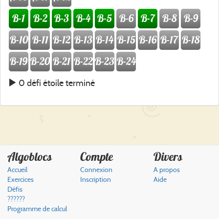
B-1
B-2
B-3
B-4
B-5
B-6
B-7
B-8
B-9
B-10
B-11
B-12
B-13
B-14
B-15
B-16
B-17
B-18
B-19
B-20
B-21
B-22
B-23
B-24
0 défi étoile terminé
Algoblocs
Compte
Divers
Accueil
Connexion
A propos
Exercices
Inscription
Aide
Défis
??????
Programme de calcul