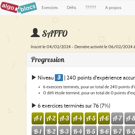
Exercices
Défis
??????
A propos
SAFFO
Inscrit le 04/02/2024 - Dernière activité le 06/02/2024 à
Progression
3
Niveau
| 240 points d'expérience accu
6 exercices terminés, pour un total de 240 points d
0 défi étoile terminé, pour un total de 0 points d'e
6 exercices terminés sur 76 (7%)
A-1
A-2
A-3
A-4
A-5
A-6
A-7
A-8
B-1
B-2
B-3
B-4
B-5
B-6
B-7
B-8