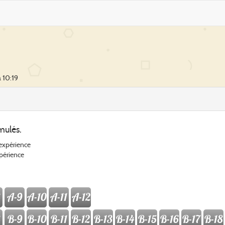
 10:19
mulés.
'expérience
xpérience
A-9
A-10
A-11
A-12
B-9
B-10
B-11
B-12
B-13
B-14
B-15
B-16
B-17
B-18