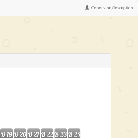
Connexion
/Inscription
B-19
B-20
B-21
B-22
B-23
B-24