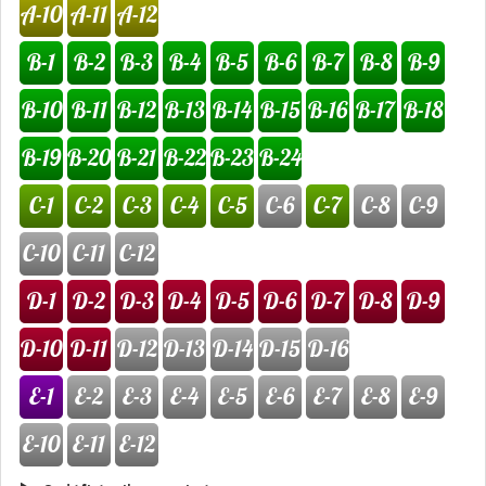
A-10
A-11
A-12
B-1
B-2
B-3
B-4
B-5
B-6
B-7
B-8
B-9
B-10
B-11
B-12
B-13
B-14
B-15
B-16
B-17
B-18
B-19
B-20
B-21
B-22
B-23
B-24
C-1
C-2
C-3
C-4
C-5
C-6
C-7
C-8
C-9
C-10
C-11
C-12
D-1
D-2
D-3
D-4
D-5
D-6
D-7
D-8
D-9
D-10
D-11
D-12
D-13
D-14
D-15
D-16
E-1
E-2
E-3
E-4
E-5
E-6
E-7
E-8
E-9
E-10
E-11
E-12