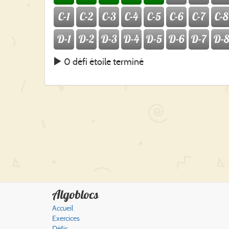
C-1
C-2
C-3
C-4
C-5
C-6
C-7
C-8
D-1
D-2
D-3
D-4
D-5
D-6
D-7
D-8
0 défi étoile terminé
Algoblocs
Accueil
Exercices
Défis