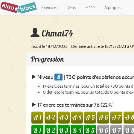
Exercices
Défis
??????
A propos
Chmat74
Inscrit le 18/12/2023 - Dernière activité le 18/12/2023 à 0
Progression
5
Niveau
| 730 points d'expérience accu
17 exercices terminés, pour un total de 730 points 
0 défi étoile terminé, pour un total de 0 points d'e
17 exercices terminés sur 76 (22%)
A-1
A-2
A-3
A-4
A-5
A-6
A-7
A-8
B-1
B-2
B-3
B-4
B-5
B-6
B-7
B-8