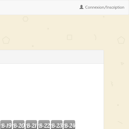
Connexion
/Inscription
B-19
B-20
B-21
B-22
B-23
B-24