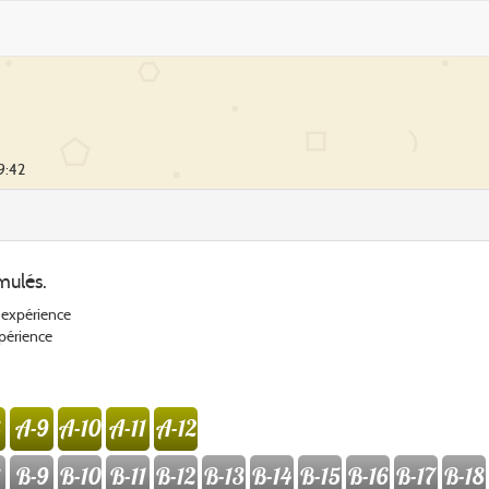
9:42
mulés.
d'expérience
xpérience
A-9
A-10
A-11
A-12
B-9
B-10
B-11
B-12
B-13
B-14
B-15
B-16
B-17
B-18