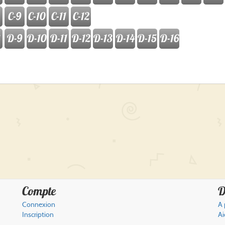
C-9
C-10
C-11
C-12
D-9
D-10
D-11
D-12
D-13
D-14
D-15
D-16
Compte
D
Connexion
A 
Inscription
Ai