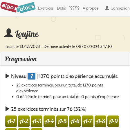
Exercices
Défis
??????
A propos
Connexion
Loujine
Inscrit le 13/12/2023 - Dernière activité le 08/07/2024 à 17:10
Progression
7
Niveau
| 1270 points d'expérience accumulés.
25 exercices terminés, pour un total de 1270 points
d'expérience
0 défi étoile terminé, pour un total de 0 points d'expérience
25 exercices terminés sur 76 (32%)
A-1
A-2
A-3
A-4
A-5
A-6
A-7
A-8
A-9