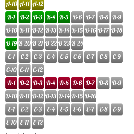
A-10
A-11
A-12
B-1
B-2
B-3
B-4
B-5
B-6
B-7
B-8
B-9
B-10
B-11
B-12
B-13
B-14
B-15
B-16
B-17
B-18
B-19
B-20
B-21
B-22
B-23
B-24
C-1
C-2
C-3
C-4
C-5
C-6
C-7
C-8
C-9
C-10
C-11
C-12
D-1
D-2
D-3
D-4
D-5
D-6
D-7
D-8
D-9
D-10
D-11
D-12
D-13
D-14
D-15
D-16
E-1
E-2
E-3
E-4
E-5
E-6
E-7
E-8
E-9
E-10
E-11
E-12