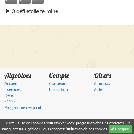
0 défi étoile terminé
Algoblocs
Compte
Divers
Accueil
Connexion
A propos
Exercices
Inscription
Aide
Défis
??????
Programme de calcul
Ce site utilise des cookies pour stocker votre progression dans les exercices. En
Compris !
naviguant sur Algoblocs, vous acceptez l'utilisation de ces cookies.