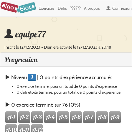
Exercices
Défis
??????
A propos
Connexion
equipe77
Inscrit le 12/12/2023 - Dernière activité le 12/12/2023 à 20:18
Progression
1
Niveau
| 0 points d'expérience accumulés.
0 exercice terminé, pour un total de 0 points d'expérience
0 défi étoile terminé, pour un total de 0 points d'expérience
0 exercice terminé sur 76 (0%)
A-1
A-2
A-3
A-4
A-5
A-6
A-7
A-8
A-9
A-10
A-11
A-12