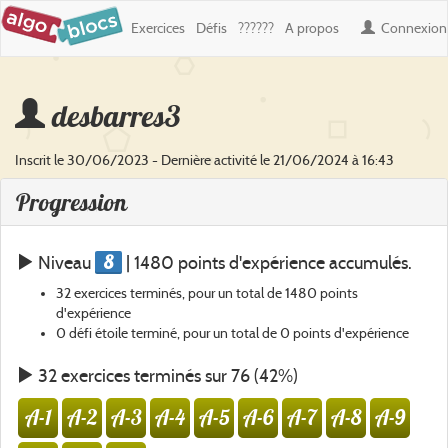
Exercices
Défis
??????
A propos
Connexion
desbarres3
Inscrit le 30/06/2023 - Dernière activité le 21/06/2024 à 16:43
Progression
8
Niveau
| 1480 points d'expérience accumulés.
32 exercices terminés, pour un total de 1480 points
d'expérience
0 défi étoile terminé, pour un total de 0 points d'expérience
32 exercices terminés sur 76 (42%)
A-1
A-2
A-3
A-4
A-5
A-6
A-7
A-8
A-9