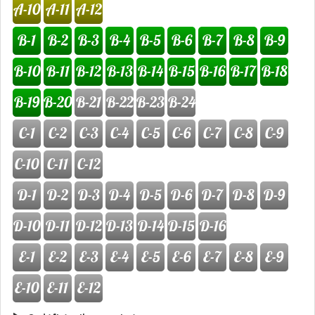
A-10
A-11
A-12
B-1
B-2
B-3
B-4
B-5
B-6
B-7
B-8
B-9
B-10
B-11
B-12
B-13
B-14
B-15
B-16
B-17
B-18
B-19
B-20
B-21
B-22
B-23
B-24
C-1
C-2
C-3
C-4
C-5
C-6
C-7
C-8
C-9
C-10
C-11
C-12
D-1
D-2
D-3
D-4
D-5
D-6
D-7
D-8
D-9
D-10
D-11
D-12
D-13
D-14
D-15
D-16
E-1
E-2
E-3
E-4
E-5
E-6
E-7
E-8
E-9
E-10
E-11
E-12