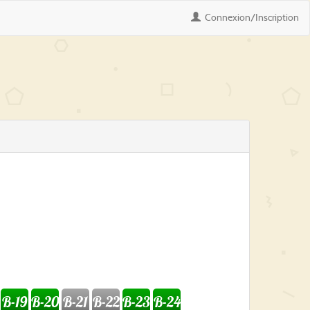
Connexion
/Inscription
B-19
B-20
B-21
B-22
B-23
B-24