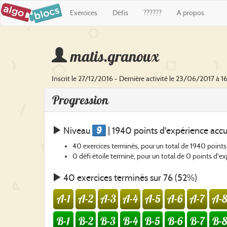
Exercices
Défis
??????
A propos
matis.granoux
Inscrit le 27/12/2016 - Dernière activité le 23/06/2017 à 1
Progression
9
Niveau
| 1940 points d'expérience acc
40 exercices terminés, pour un total de 1940 points
0 défi étoile terminé, pour un total de 0 points d'e
40 exercices terminés sur 76 (52%)
A-1
A-2
A-3
A-4
A-5
A-6
A-7
A-8
B-1
B-2
B-3
B-4
B-5
B-6
B-7
B-8