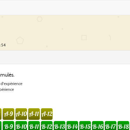
6:54
umulés.
 d'expérience
xpérience
A-9
A-10
A-11
A-12
B-9
B-10
B-11
B-12
B-13
B-14
B-15
B-16
B-17
B-18