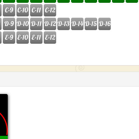
C-9
C-10
C-11
C-12
D-9
D-10
D-11
D-12
D-13
D-14
D-15
D-16
E-9
E-10
E-11
E-12