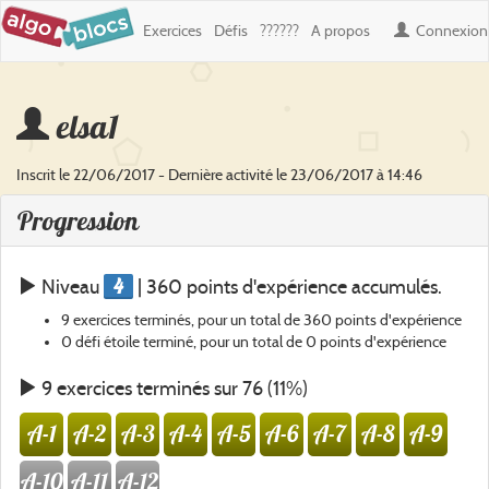
Exercices
Défis
??????
A propos
Connexion
elsa1
Inscrit le 22/06/2017 - Dernière activité le 23/06/2017 à 14:46
Progression
4
Niveau
| 360 points d'expérience accumulés.
9 exercices terminés, pour un total de 360 points d'expérience
0 défi étoile terminé, pour un total de 0 points d'expérience
9 exercices terminés sur 76 (11%)
A-1
A-2
A-3
A-4
A-5
A-6
A-7
A-8
A-9
A-10
A-11
A-12