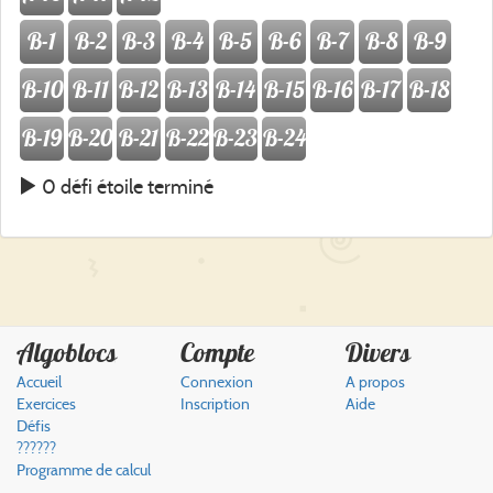
B-1
B-2
B-3
B-4
B-5
B-6
B-7
B-8
B-9
B-10
B-11
B-12
B-13
B-14
B-15
B-16
B-17
B-18
B-19
B-20
B-21
B-22
B-23
B-24
0 défi étoile terminé
Algoblocs
Compte
Divers
Accueil
Connexion
A propos
Exercices
Inscription
Aide
Défis
??????
Programme de calcul