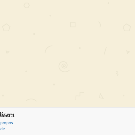
ivers
 propos
ide