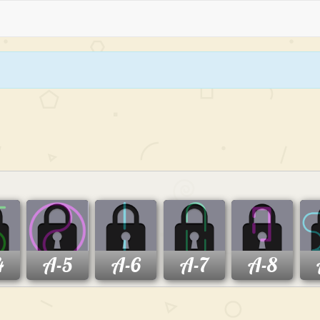
4
A-5
A-6
A-7
A-8