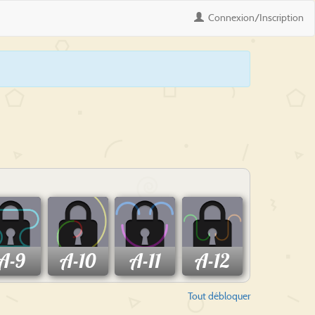
Connexion
/Inscription
A-9
A-10
A-11
A-12
Tout débloquer