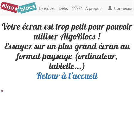
Exercices
Défis
??????
A propos
Connexion
Votre écran est trop petit pour pouvoir
Défi : ALG
, créé par
Aldric
utiliser AlgoBlocs !
Essayez sur un plus grand écran au
Personne n'a encore réussi ce défi. Soyez le premier !
format paysage (ordinateur,
tablette...)
Retour à l'accueil
Résultat
Blocs
100
200
300
400
500
600
700
800
900
Boucles
100
✎ Déplacements
200
✎ Apparence
300
400
500