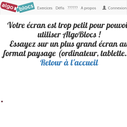
Exercices
Défis
??????
A propos
Connexion
Votre écran est trop petit pour pouvo
Défi :
utiliser AlgoBlocs !
FGTDGDGRZG5TT5GYIYGTRFE56
Essayez sur un plus grand écran a
créé par
noa gontrand
format paysage (ordinateur, tablette.
Retour à l'accueil
Personne n'a encore réussi ce défi. Soyez le premier !
Résultat
Blocs
100
200
300
400
500
600
700
800
900
Boucles
100
✎ Déplacements
200
✎ Apparence
300