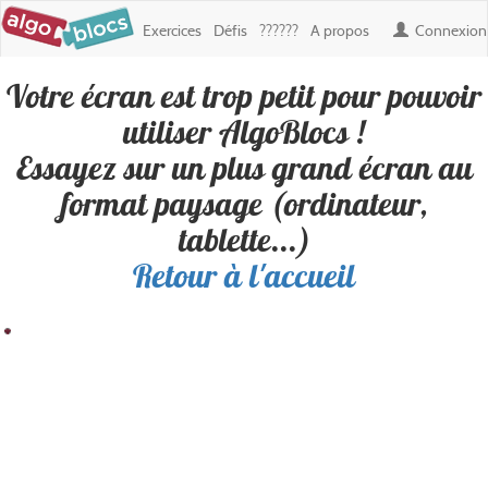
Exercices
Défis
??????
A propos
Connexion
Votre écran est trop petit pour pouvoir
Défi : mandala
, créé par
mtellier
utiliser AlgoBlocs !
Essayez sur un plus grand écran au
Personne n'a encore réussi ce défi. Soyez le premier !
format paysage (ordinateur,
tablette...)
Retour à l'accueil
Résultat
Blocs
100
200
300
400
500
600
700
800
900
Boucles
100
✎ Déplacements
200
✎ Apparence
300
400
500