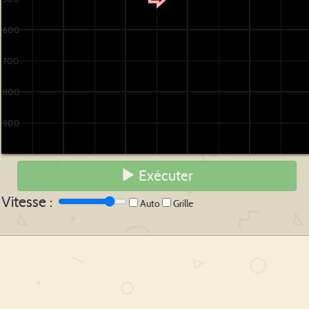
600
700
800
900
Exécuter
Vitesse :
Auto
Grille