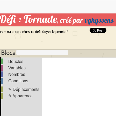
Défi : Tornade
, créé par
vghyssens
onne n'a encore réussi ce défi. Soyez le premier !
Blocs
Boucles
Variables
Nombres
Conditions
✎ Déplacements
✎ Apparence