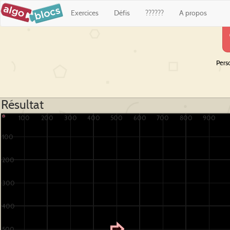
Exercices
Défis
??????
A propos
Pers
Résultat
100
200
300
400
500
600
700
800
900
100
200
300
400
500