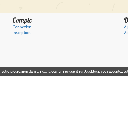
Compte
D
Connexion
A 
Inscription
Ai
r votre progression dans les exercices. En naviguant sur Algoblocs, vous acceptez l'ut