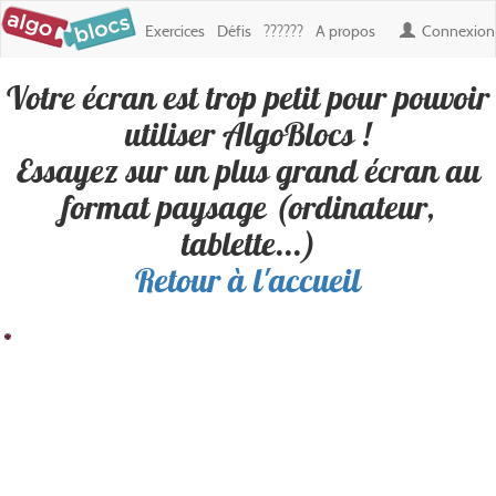
Exercices
Défis
??????
A propos
Connexion
Votre écran est trop petit pour pouvoir
Défi : le harg
, créé par
ramzyassine
utiliser AlgoBlocs !
Essayez sur un plus grand écran au
Personne n'a encore réussi ce défi. Soyez le premier !
format paysage (ordinateur,
tablette...)
Retour à l'accueil
Résultat
Blocs
100
200
300
400
500
600
700
800
900
Boucles
100
✎ Déplacements
200
✎ Apparence
300
400
500