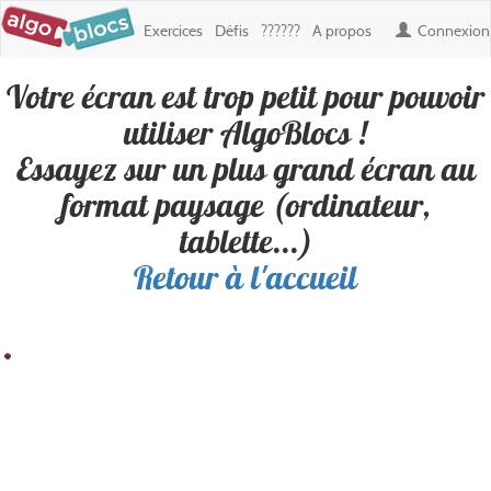
Exercices
Défis
??????
A propos
Connexion
Votre écran est trop petit pour pouvoir
Défi : le cercle ( HARD )
, créé par
utiliser AlgoBlocs !
elouan.lheron
Essayez sur un plus grand écran au
format paysage (ordinateur,
Personne n'a encore réussi ce défi. Soyez le premier !
tablette...)
Retour à l'accueil
Résultat
Blocs
100
200
300
400
500
600
700
800
900
Boucles
100
✎ Déplacements
200
✎ Apparence
300
400
500