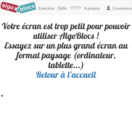
Exercices
Défis
??????
A propos
Connexion
Votre écran est trop petit pour pouvoir
Défi : rosace jaune
, créé par
kbellesoeur
utiliser AlgoBlocs !
Essayez sur un plus grand écran au
format paysage (ordinateur,
12 utilisateurs inscrits ont réussi ce défi.
tablette...)
Retour à l'accueil
Résultat
Blocs
100
200
300
400
500
600
700
800
900
Boucles
100
✎ Déplacements
200
✎ Apparence
300
400
500