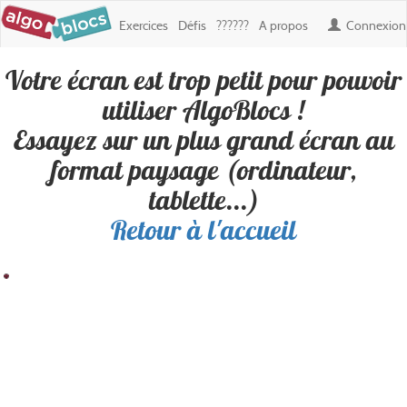
Exercices
Défis
??????
A propos
Connexion
Votre écran est trop petit pour pouvoir
Défi : Fftgygftgy
, créé par
Meldrick
utiliser AlgoBlocs !
Essayez sur un plus grand écran au
Une seule personne inscrite a réussi ce défi. Soyez le deuxième. !
format paysage (ordinateur,
tablette...)
Retour à l'accueil
Résultat
Blocs
100
200
300
400
500
600
700
800
900
✎ Déplacements
100
✎ Apparence
200
300
400
500